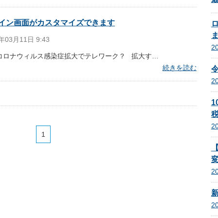
イン画面がカスタマイズできます
年03月11日 9:43
2
コロナウィルス感染症拡大でテレワーク？ 拡大す…
続きを読む
2
1
税
2
1
2
2