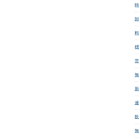
時
卸
料
標
営
無
新
連
飲
無