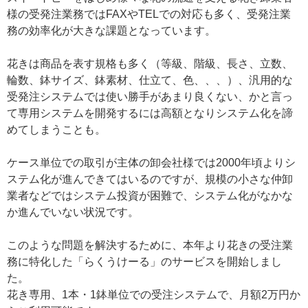
様の受発注業務ではFAXやTELでの対応も多く、受発注業
務の効率化が大きな課題となっています。
花きは商品を表す規格も多く（等級、階級、長さ、立数、
輪数、鉢サイズ、鉢素材、仕立て、色、、、）、汎用的な
受発注システムでは使い勝手があまり良くない、かと言っ
て専用システムを開発するには高額となりシステム化を諦
めてしまうことも。
ケース単位での取引が主体の卸会社様では2000年頃よりシ
ステム化が進んできてはいるのですが、規模の小さな仲卸
業者などではシステム投資が困難で、システム化がなかな
か進んでいない状況です。
このような問題を解決するために、本年より花きの受注業
務に特化した「らくうけーる」のサービスを開始しまし
た。
花き専用、1本・1鉢単位での受注システムで、月額2万円か