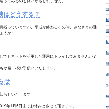
送ってみるのも良いかもしれません。
卸
務はどうする？
料
月残っていますが、平成が終わるその時、みなさまの受
標
ょうか？
営
無
少しでもネットを活用した運用にトライしてみませんか？
新
もが精一杯お手伝いいたします。
連
らせ
飲
知らせいたします。
無
～2019年1月6日までお休みとさせて頂きます。
FA