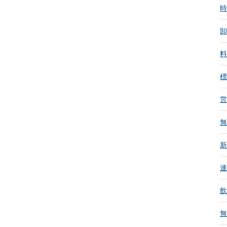
時
卸
料
標
営
無
新
連
飲
無