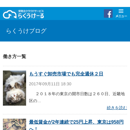
らくうけブログ
働き方一覧
もうすぐ卸売市場でも完全週休２日
2017年09月11日 18:30
２０１８年の東京の開市日数は２６０日、近畿地
区の…
続きを読む
最低賃金が2年連続で25円上昇、東京は958円
へ！